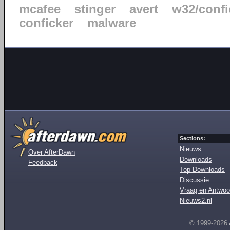
mcafee
stinger
avert
w32/confi
conficker
malware
Sections:
Nieuws
Over AfterDawn
Downloads
Feedback
Top Downloads
Discussie
Vraag en Antwoo
Nieuws2.nl
© 1999-2026