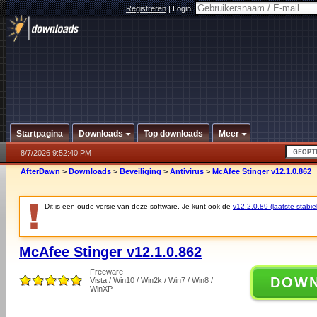
Registreren
|
Login:
Startpagina
Downloads
Top downloads
Meer
8/7/2026 9:52:40 PM
AfterDawn
>
Downloads
>
Beveiliging
>
Antivirus
>
McAfee Stinger v12.1.0.862
Dit is een oude versie van deze software. Je kunt ook de
v12.2.0.89 (laatste stabie
McAfee Stinger v12.1.0.862
Freeware
DOW
Vista / Win10 / Win2k / Win7 / Win8 /
WinXP