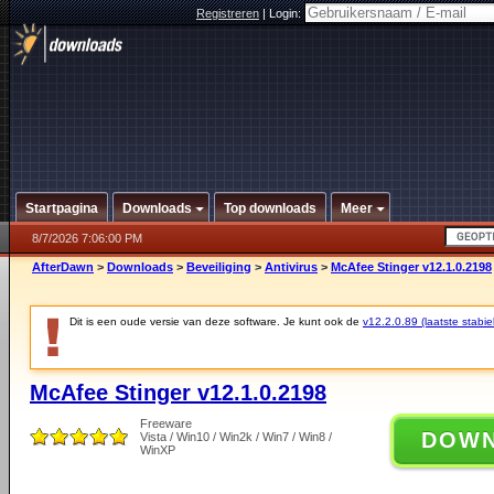
Registreren
|
Login:
Startpagina
Downloads
Top downloads
Meer
8/7/2026 7:06:00 PM
AfterDawn
>
Downloads
>
Beveiliging
>
Antivirus
>
McAfee Stinger v12.1.0.2198
Dit is een oude versie van deze software. Je kunt ook de
v12.2.0.89 (laatste stabie
McAfee Stinger v12.1.0.2198
Freeware
DOW
Vista / Win10 / Win2k / Win7 / Win8 /
WinXP