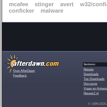
mcafee
stinger
avert
w32/confi
conficker
malware
Sections:
Nieuws
Over AfterDawn
Downloads
Feedback
Top Downloads
Discussie
Vraag en Antwoo
Nieuws2.nl
© 1999-2026