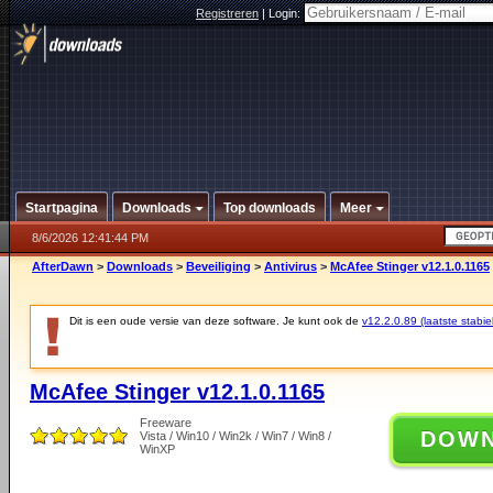
Registreren
|
Login:
Startpagina
Downloads
Top downloads
Meer
8/6/2026 12:41:44 PM
AfterDawn
>
Downloads
>
Beveiliging
>
Antivirus
>
McAfee Stinger v12.1.0.1165
Dit is een oude versie van deze software. Je kunt ook de
v12.2.0.89 (laatste stabie
McAfee Stinger v12.1.0.1165
Freeware
DOW
Vista / Win10 / Win2k / Win7 / Win8 /
WinXP