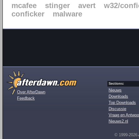
mcafee
stinger
avert
w32/confi
conficker
malware
Sections:
Nieuws
Over AfterDawn
Downloads
Feedback
Top Downloads
Discussie
Vraag en Antwoo
Nieuws2.nl
© 1999-2026