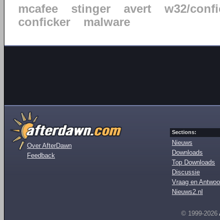
mcafee
stinger
avert
w32/confi
conficker
malware
Sections:
Nieuws
Over AfterDawn
Downloads
Feedback
Top Downloads
Discussie
Vraag en Antwoo
Nieuws2.nl
© 1999-2026