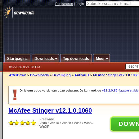
Registreren
|
Login:
Startpagina
Downloads
Top downloads
Meer
8/6/2026 8:21:28 PM
AfterDawn
>
Downloads
>
Beveiliging
>
Antivirus
>
McAfee Stinger v12.1.0.1060
Dit is een oude versie van deze software. Je kunt ook de
v12.2.0.89 (laatste stabie
McAfee Stinger v12.1.0.1060
Freeware
DOW
Vista / Win10 / Win2k / Win7 / Win8 /
WinXP