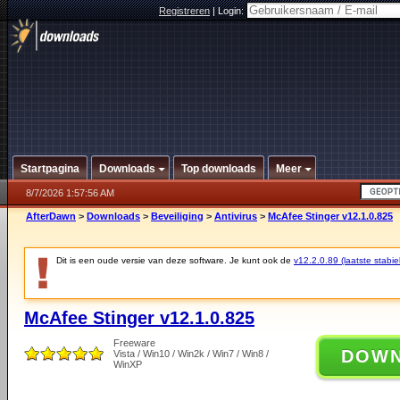
Registreren
|
Login:
Startpagina
Downloads
Top downloads
Meer
8/7/2026 1:57:56 AM
AfterDawn
>
Downloads
>
Beveiliging
>
Antivirus
>
McAfee Stinger v12.1.0.825
Dit is een oude versie van deze software. Je kunt ook de
v12.2.0.89 (laatste stabie
McAfee Stinger v12.1.0.825
Freeware
DOW
Vista / Win10 / Win2k / Win7 / Win8 /
WinXP