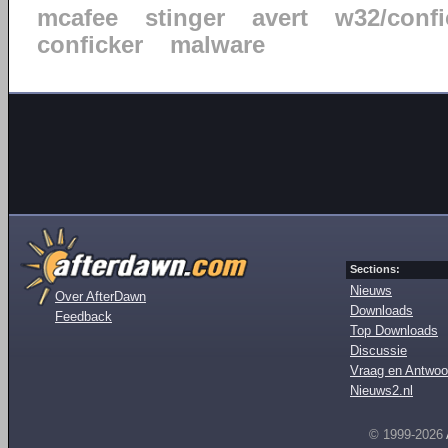
mcafee
stinger
avert
w32/confi
conficker
malware
Sections:
Nieuws
Over AfterDawn
Downloads
Feedback
Top Downloads
Discussie
Vraag en Antwoo
Nieuws2.nl
© 1999-2026