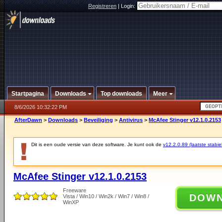
Registreren
|
Login:
Startpagina
Downloads
Top downloads
Meer
8/6/2026 10:32:22 PM
AfterDawn
>
Downloads
>
Beveiliging
>
Antivirus
>
McAfee Stinger v12.1.0.2153
Dit is een oude versie van deze software. Je kunt ook de
v12.2.0.89 (laatste stabie
McAfee Stinger v12.1.0.2153
Freeware
DOW
Vista / Win10 / Win2k / Win7 / Win8 /
WinXP