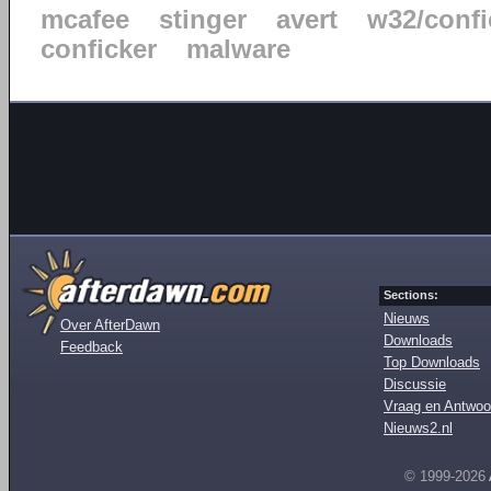
mcafee
stinger
avert
w32/confi
conficker
malware
Sections:
Nieuws
Over AfterDawn
Downloads
Feedback
Top Downloads
Discussie
Vraag en Antwoo
Nieuws2.nl
© 1999-2026