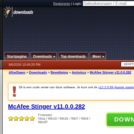
Registreren
|
Login:
Startpagina
Downloads
Top downloads
Meer
8/6/2026 10:49:25 PM
AfterDawn
>
Downloads
>
Beveiliging
>
Antivirus
>
McAfee Stinger v11.0.0.282
Dit is een oude versie van deze software. Je kunt ook de
v12.2.0.89 (laatste stabie
McAfee Stinger v11.0.0.282
Freeware
DOW
Vista / Win10 / Win2k / Win7 / Win8 /
WinXP