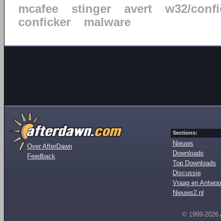
mcafee
stinger
avert
w32/confi
conficker
malware
Sections:
Nieuws
Over AfterDawn
Downloads
Feedback
Top Downloads
Discussie
Vraag en Antwoo
Nieuws2.nl
© 1999-2026