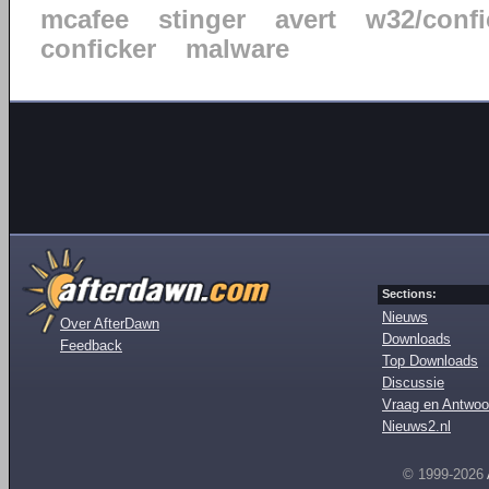
mcafee
stinger
avert
w32/confi
conficker
malware
Sections:
Nieuws
Over AfterDawn
Downloads
Feedback
Top Downloads
Discussie
Vraag en Antwoo
Nieuws2.nl
© 1999-2026