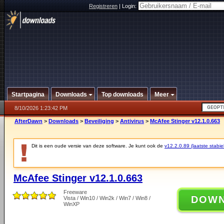
Registreren
|
Login:
Startpagina
Downloads
Top downloads
Meer
8/10/2026 1:23:42 PM
AfterDawn
>
Downloads
>
Beveiliging
>
Antivirus
>
McAfee Stinger v12.1.0.663
Dit is een oude versie van deze software. Je kunt ook de
v12.2.0.89 (laatste stabie
McAfee Stinger v12.1.0.663
Freeware
DOW
Vista / Win10 / Win2k / Win7 / Win8 /
WinXP