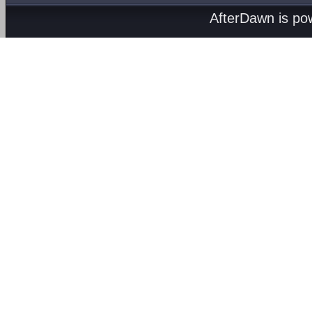
AfterDawn is p