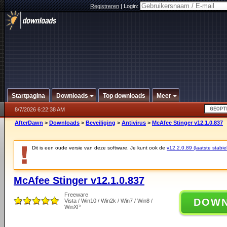
Registreren
|
Login:
Startpagina
Downloads
Top downloads
Meer
8/7/2026 6:22:38 AM
AfterDawn
>
Downloads
>
Beveiliging
>
Antivirus
>
McAfee Stinger v12.1.0.837
Dit is een oude versie van deze software. Je kunt ook de
v12.2.0.89 (laatste stabie
McAfee Stinger v12.1.0.837
Freeware
DOW
Vista / Win10 / Win2k / Win7 / Win8 /
WinXP