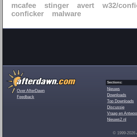
mcafee
stinger
avert
w32/confi
conficker
malware
Sections:
Nieuws
Over AfterDawn
Downloads
Feedback
Top Downloads
Discussie
Vraag en Antwoo
Nieuws2.nl
© 1999-2026