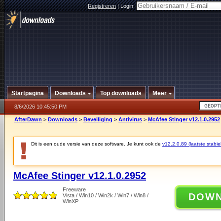
Registreren
|
Login:
Startpagina
Downloads
Top downloads
Meer
8/6/2026 10:45:50 PM
AfterDawn
>
Downloads
>
Beveiliging
>
Antivirus
>
McAfee Stinger v12.1.0.2952
Dit is een oude versie van deze software. Je kunt ook de
v12.2.0.89 (laatste stabie
McAfee Stinger v12.1.0.2952
Freeware
DOW
Vista / Win10 / Win2k / Win7 / Win8 /
WinXP