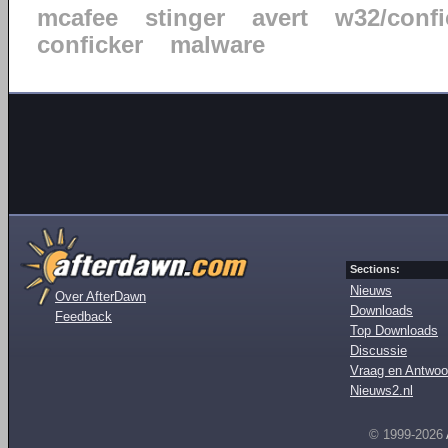
mcafee
stinger
avert
w32/confi
conficker
malware
Sections:
Nieuws
Over AfterDawn
Downloads
Feedback
Top Downloads
Discussie
Vraag en Antwoo
Nieuws2.nl
© 1999-2026