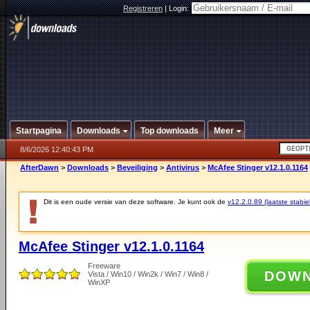
Registreren
|
Login:
Startpagina
Downloads
Top downloads
Meer
8/6/2026 12:40:43 PM
AfterDawn
>
Downloads
>
Beveiliging
>
Antivirus
>
McAfee Stinger v12.1.0.1164
Dit is een oude versie van deze software. Je kunt ook de
v12.2.0.89 (laatste stabie
McAfee Stinger v12.1.0.1164
Freeware
DOW
Vista / Win10 / Win2k / Win7 / Win8 /
WinXP