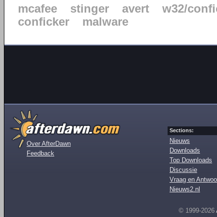
mcafee
stinger
avert
w32/confi
conficker
malware
Sections:
Nieuws
Over AfterDawn
Downloads
Feedback
Top Downloads
Discussie
Vraag en Antwoo
Nieuws2.nl
© 1999-2026