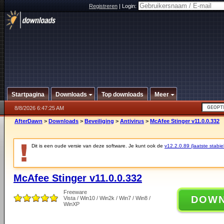
Registreren
|
Login:
Startpagina
Downloads
Top downloads
Meer
8/8/2026 6:47:25 AM
AfterDawn
>
Downloads
>
Beveiliging
>
Antivirus
>
McAfee Stinger v11.0.0.332
Dit is een oude versie van deze software. Je kunt ook de
v12.2.0.89 (laatste stabie
McAfee Stinger v11.0.0.332
Freeware
DOW
Vista / Win10 / Win2k / Win7 / Win8 /
WinXP