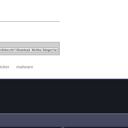
icker
malware