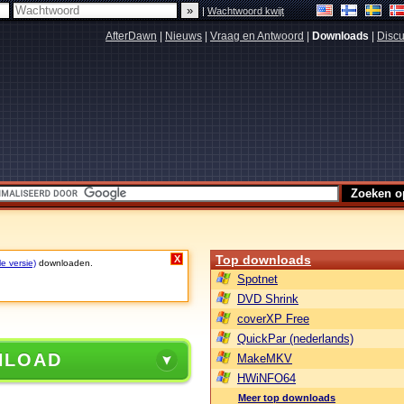
|
Wachtwoord kwijt
AfterDawn
|
Nieuws
|
Vraag en Antwoord
|
Downloads
|
Discu
Top downloads
X
le versie)
downloaden.
Spotnet
DVD Shrink
coverXP Free
QuickPar (nederlands)
NLOAD
MakeMKV
HWiNFO64
Meer top downloads