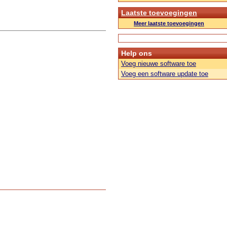
Laatste toevoegingen
Meer laatste toevoegingen
Help ons
Voeg nieuwe software toe
Voeg een software update toe