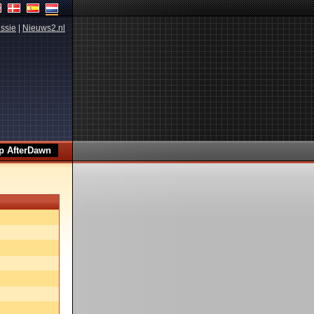
ssie
|
Nieuws2.nl