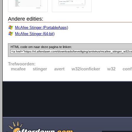
Andere edities:
McAfee Stinger (PortableApps)
McAfee Stinger (64-bit)
HTML code om naar deze pagina te linken:
Trefwoorden:
mcafee
stinger
avert
w32/conficker
w32
conf