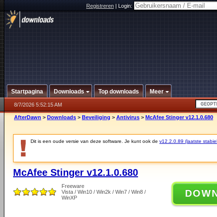
Registreren
|
Login:
Startpagina
Downloads
Top downloads
Meer
8/7/2026 5:52:15 AM
AfterDawn
>
Downloads
>
Beveiliging
>
Antivirus
>
McAfee Stinger v12.1.0.680
Dit is een oude versie van deze software. Je kunt ook de
v12.2.0.89 (laatste stabie
McAfee Stinger v12.1.0.680
Freeware
DOW
Vista / Win10 / Win2k / Win7 / Win8 /
WinXP