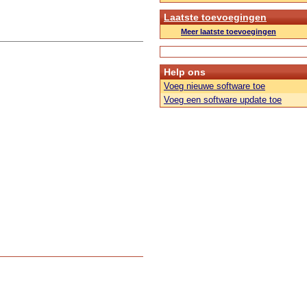
Laatste toevoegingen
Meer laatste toevoegingen
Help ons
Voeg nieuwe software toe
Voeg een software update toe