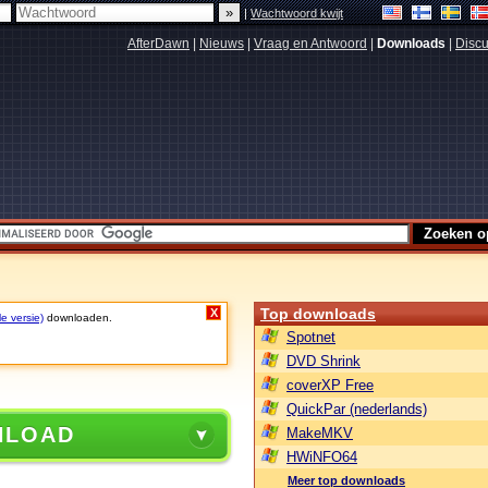
|
Wachtwoord kwijt
AfterDawn
|
Nieuws
|
Vraag en Antwoord
|
Downloads
|
Discu
Top downloads
X
le versie)
downloaden.
Spotnet
DVD Shrink
coverXP Free
QuickPar (nederlands)
NLOAD
MakeMKV
HWiNFO64
Meer top downloads