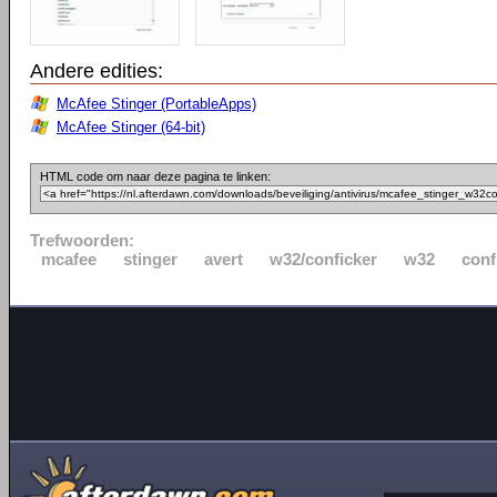
Andere edities:
McAfee Stinger (PortableApps)
McAfee Stinger (64-bit)
HTML code om naar deze pagina te linken:
Trefwoorden:
mcafee
stinger
avert
w32/conficker
w32
conf