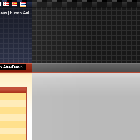
ssie
|
Nieuws2.nl