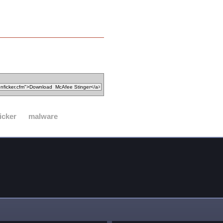
icker
malware