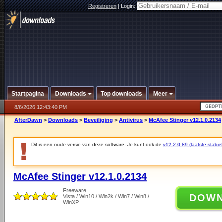
Registreren
|
Login:
Startpagina
Downloads
Top downloads
Meer
8/6/2026 12:43:40 PM
AfterDawn
>
Downloads
>
Beveiliging
>
Antivirus
>
McAfee Stinger v12.1.0.2134
Dit is een oude versie van deze software. Je kunt ook de
v12.2.0.89 (laatste stabie
McAfee Stinger v12.1.0.2134
Freeware
DOW
Vista / Win10 / Win2k / Win7 / Win8 /
WinXP