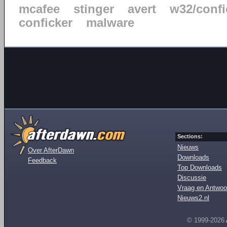
mcafee
stinger
avert
w32/confi
conficker
malware
Sections:
Nieuws
Over AfterDawn
Downloads
Feedback
Top Downloads
Discussie
Vraag en Antwoo
Nieuws2.nl
© 1999-2026