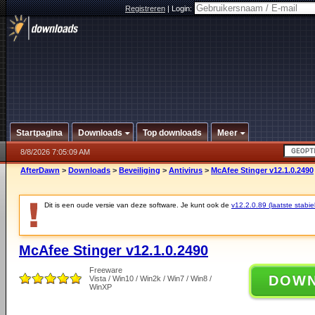
Registreren
|
Login:
Startpagina
Downloads
Top downloads
Meer
8/8/2026 7:05:09 AM
AfterDawn
>
Downloads
>
Beveiliging
>
Antivirus
>
McAfee Stinger v12.1.0.2490
Dit is een oude versie van deze software. Je kunt ook de
v12.2.0.89 (laatste stabie
McAfee Stinger v12.1.0.2490
Freeware
DOW
Vista / Win10 / Win2k / Win7 / Win8 /
WinXP