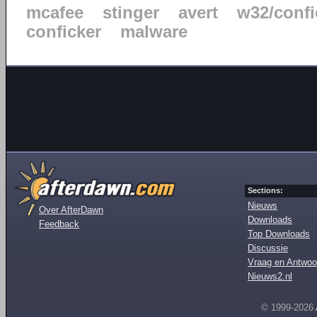
mcafee
stinger
avert
w32/confi
conficker
malware
Sections:
Nieuws
Over AfterDawn
Downloads
Feedback
Top Downloads
Discussie
Vraag en Antwoo
Nieuws2.nl
© 1999-2026