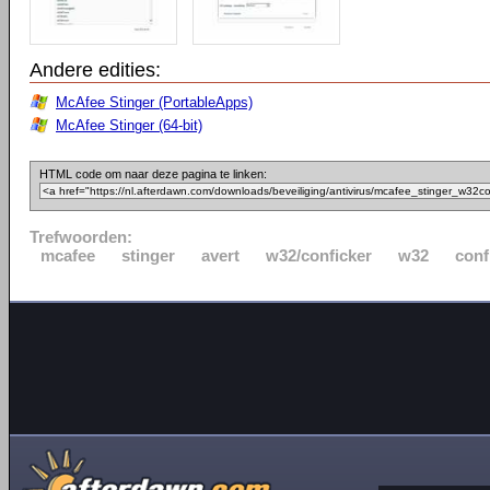
Andere edities:
McAfee Stinger (PortableApps)
McAfee Stinger (64-bit)
HTML code om naar deze pagina te linken:
Trefwoorden:
mcafee
stinger
avert
w32/conficker
w32
conf