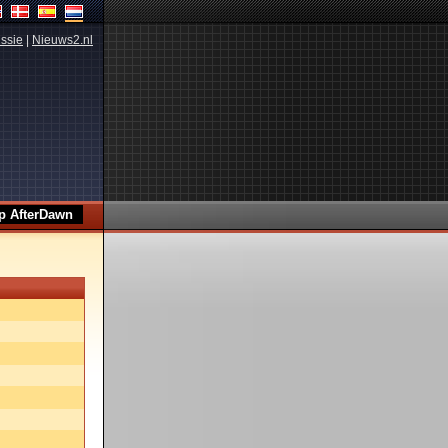
ssie
|
Nieuws2.nl