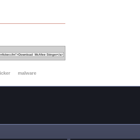
icker
malware