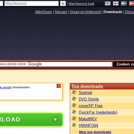
|
Wachtwoord kwijt
AfterDawn
|
Nieuws
|
Vraag en Antwoord
|
Downloads
|
Discu
Top downloads
X
le versie)
downloaden.
Spotnet
DVD Shrink
coverXP Free
QuickPar (nederlands)
NLOAD
MakeMKV
HWiNFO64
Meer top downloads