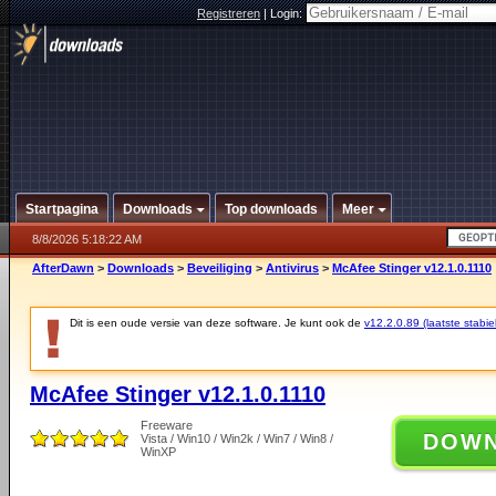
Registreren
|
Login:
Startpagina
Downloads
Top downloads
Meer
8/8/2026 5:18:22 AM
AfterDawn
>
Downloads
>
Beveiliging
>
Antivirus
>
McAfee Stinger v12.1.0.1110
Dit is een oude versie van deze software. Je kunt ook de
v12.2.0.89 (laatste stabie
McAfee Stinger v12.1.0.1110
Freeware
DOW
Vista / Win10 / Win2k / Win7 / Win8 /
WinXP