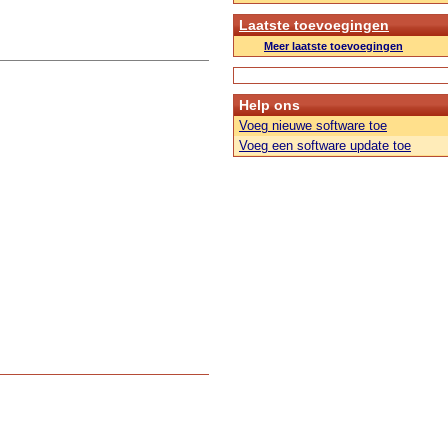
Laatste toevoegingen
Meer laatste toevoegingen
Help ons
Voeg nieuwe software toe
Voeg een software update toe