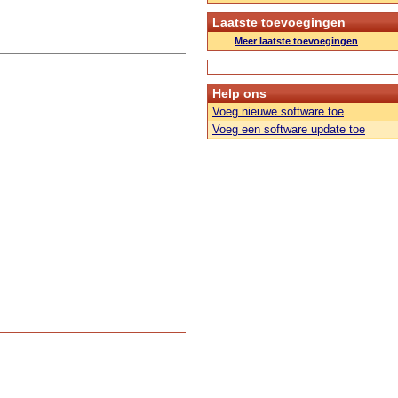
Laatste toevoegingen
Meer laatste toevoegingen
Help ons
Voeg nieuwe software toe
Voeg een software update toe