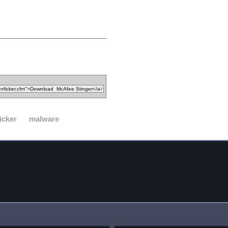
icker
malware