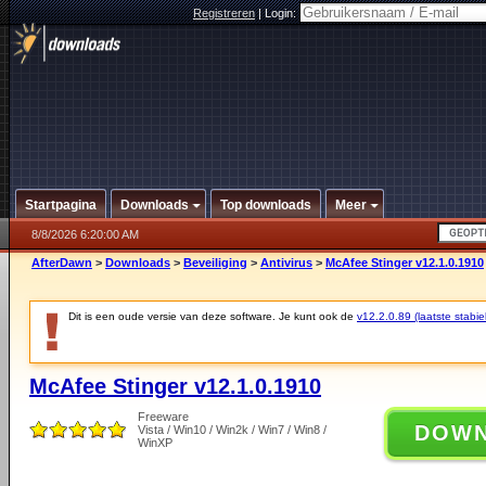
Registreren
|
Login:
Startpagina
Downloads
Top downloads
Meer
8/8/2026 6:20:00 AM
AfterDawn
>
Downloads
>
Beveiliging
>
Antivirus
>
McAfee Stinger v12.1.0.1910
Dit is een oude versie van deze software. Je kunt ook de
v12.2.0.89 (laatste stabie
McAfee Stinger v12.1.0.1910
Freeware
DOW
Vista / Win10 / Win2k / Win7 / Win8 /
WinXP