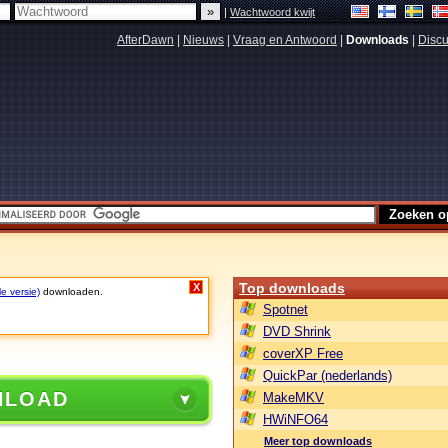
|
Wachtwoord kwijt
AfterDawn
|
Nieuws
|
Vraag en Antwoord
|
Downloads
|
Discu
Top downloads
X
le versie)
downloaden.
Spotnet
DVD Shrink
coverXP Free
QuickPar (nederlands)
NLOAD
MakeMKV
HWiNFO64
Meer top downloads