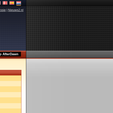
ssie
|
Nieuws2.nl