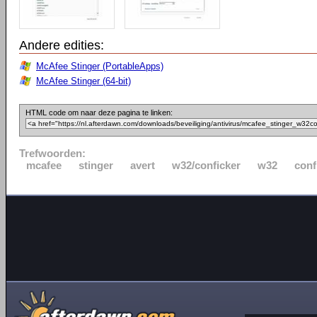
Andere edities:
McAfee Stinger (PortableApps)
McAfee Stinger (64-bit)
HTML code om naar deze pagina te linken:
Trefwoorden:
mcafee
stinger
avert
w32/conficker
w32
conf