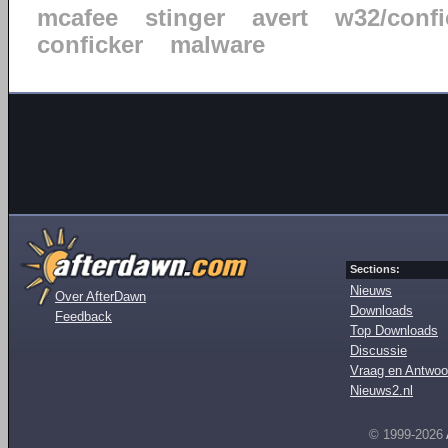
mcafee
stinger
avert
w32/confi
conficker
malware
Sections:
Nieuws
Over AfterDawn
Downloads
Feedback
Top Downloads
Discussie
Vraag en Antwoo
Nieuws2.nl
© 1999-2026