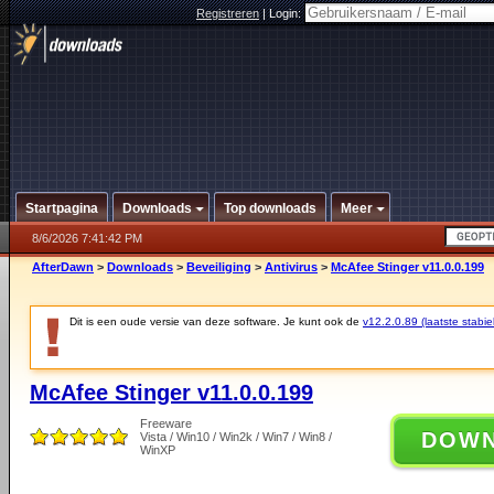
Registreren
|
Login:
Startpagina
Downloads
Top downloads
Meer
8/6/2026 7:41:42 PM
AfterDawn
>
Downloads
>
Beveiliging
>
Antivirus
>
McAfee Stinger v11.0.0.199
Dit is een oude versie van deze software. Je kunt ook de
v12.2.0.89 (laatste stabie
McAfee Stinger v11.0.0.199
Freeware
DOW
Vista / Win10 / Win2k / Win7 / Win8 /
WinXP