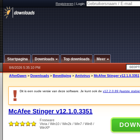
Registreren
|
Login:
Startpagina
Downloads
Top downloads
Meer
8/6/2026 5:35:10 PM
AfterDawn
>
Downloads
>
Beveiliging
>
Antivirus
>
McAfee Stinger v12.1.0.3351
Dit is een oude versie van deze software. Je kunt ook de
v12.2.0.89 (laatste stabie
McAfee Stinger v12.1.0.3351
Freeware
DOW
Vista / Win10 / Win2k / Win7 / Win8 /
WinXP