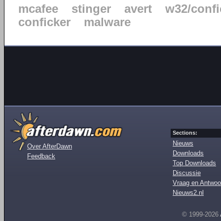
mcafee
stinger
avert
w32/confi
conficker
malware
Sections:
Nieuws
Over AfterDawn
Downloads
Feedback
Top Downloads
Discussie
Vraag en Antwoo
Nieuws2.nl
© 1999-2026