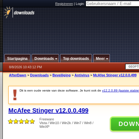
Registreren
|
Login:
Startpagina
Downloads
Top downloads
Meer
8/8/2026 10:43:12 PM
AfterDawn
>
Downloads
>
Beveiliging
>
Antivirus
>
McAfee Stinger v12.0.0.499
Dit is een oude versie van deze software. Je kunt ook de
v12.2.0.89 (laatste stabie
McAfee Stinger v12.0.0.499
Freeware
DOW
Vista / Win10 / Win2k / Win7 / Win8 /
WinXP