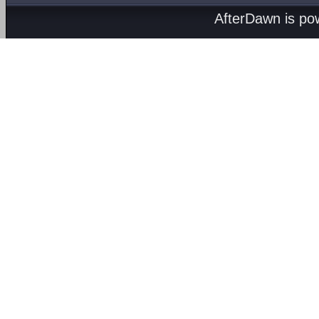
AfterDawn is p