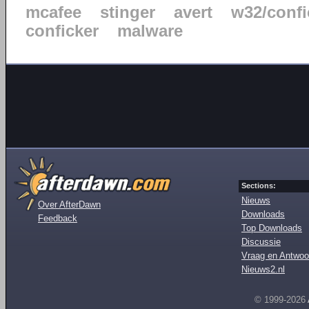
mcafee
stinger
avert
w32/confi
conficker
malware
Sections:
Nieuws
Over AfterDawn
Downloads
Feedback
Top Downloads
Discussie
Vraag en Antwoo
Nieuws2.nl
© 1999-2026