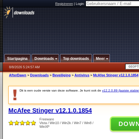
Registreren
|
Login:
Startpagina
Downloads
Top downloads
Meer
8/8/2026 5:24:57 AM
AfterDawn
>
Downloads
>
Beveiliging
>
Antivirus
>
McAfee Stinger v12.1.0.1854
Dit is een oude versie van deze software. Je kunt ook de
v12.2.0.89 (laatste stabie
McAfee Stinger v12.1.0.1854
Freeware
DOW
Vista / Win10 / Win2k / Win7 / Win8 /
WinXP