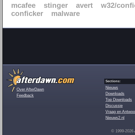
mcafee
stinger
avert
w32/confi
conficker
malware
Sections:
Nieuws
Over AfterDawn
Downloads
Feedback
Top Downloads
Discussie
Vraag en Antwoo
Nieuws2.nl
© 1999-2026