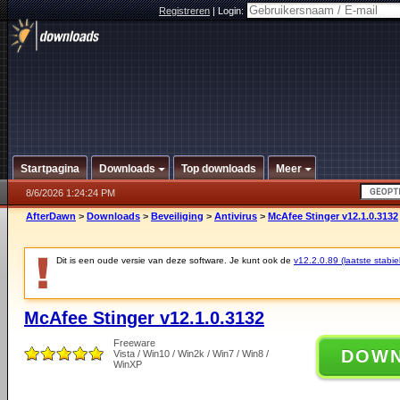
Registreren
|
Login:
Startpagina
Downloads
Top downloads
Meer
8/6/2026 1:24:24 PM
AfterDawn
>
Downloads
>
Beveiliging
>
Antivirus
>
McAfee Stinger v12.1.0.3132
Dit is een oude versie van deze software. Je kunt ook de
v12.2.0.89 (laatste stabie
McAfee Stinger v12.1.0.3132
Freeware
DOW
Vista / Win10 / Win2k / Win7 / Win8 /
WinXP