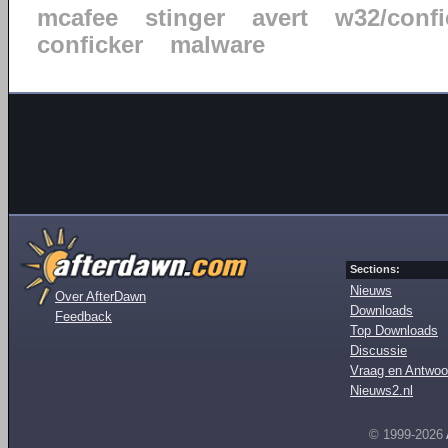
mcafee
stinger
avert
w32/confi
conficker
malware
Sections:
Nieuws
Over AfterDawn
Downloads
Feedback
Top Downloads
Discussie
Vraag en Antwoo
Nieuws2.nl
© 1999-2026