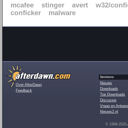
mcafee
stinger
avert
w32/confi
conficker
malware
Sections:
Nieuws
Over AfterDawn
Downloads
Feedback
Top Downloads
Discussie
Vraag en Antwoo
Nieuws2.nl
© 1999-2026