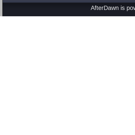
AfterDawn is p