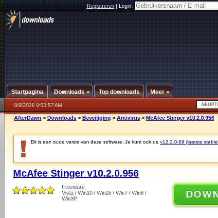
Registreren
|
Login:
Startpagina
Downloads
Top downloads
Meer
8/9/2026 9:53:57 AM
AfterDawn
>
Downloads
>
Beveiliging
>
Antivirus
>
McAfee Stinger v10.2.0.956
Dit is een oude versie van deze software. Je kunt ook de
v12.2.0.89 (laatste stabie
McAfee Stinger v10.2.0.956
Freeware
DOW
Vista / Win10 / Win2k / Win7 / Win8 /
WinXP