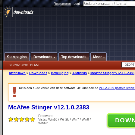
Registreren
|
Login:
Startpagina
Downloads
Top downloads
Meer
8/6/2026 8:01:19 AM
AfterDawn
>
Downloads
>
Beveiliging
>
Antivirus
>
McAfee Stinger v12.1.0.2383
Dit is een oude versie van deze software. Je kunt ook de
v12.2.0.89 (laatste stabie
McAfee Stinger v12.1.0.2383
Freeware
DOW
Vista / Win10 / Win2k / Win7 / Win8 /
WinXP