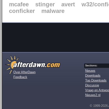
mcafee
stinger
avert
w32/confi
conficker
malware
Sections:
Nieuws
Over AfterDawn
Downloads
Feedback
Top Downloads
Discussie
Vraag en Antwoo
Nieuws2.nl
© 1999-2026