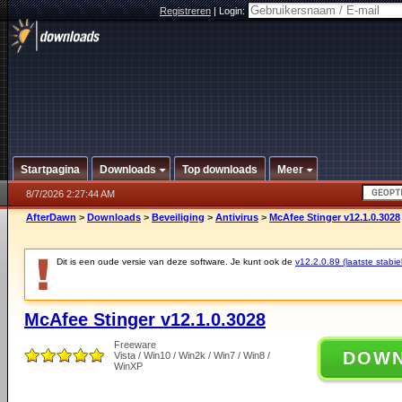
Registreren
|
Login:
Startpagina
Downloads
Top downloads
Meer
8/7/2026 2:27:44 AM
AfterDawn
>
Downloads
>
Beveiliging
>
Antivirus
>
McAfee Stinger v12.1.0.3028
Dit is een oude versie van deze software. Je kunt ook de
v12.2.0.89 (laatste stabie
McAfee Stinger v12.1.0.3028
Freeware
DOW
Vista / Win10 / Win2k / Win7 / Win8 /
WinXP