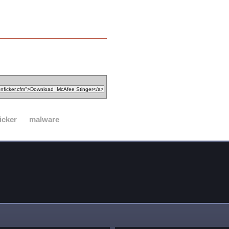
icker
malware