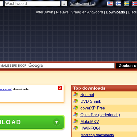
|
Wachtwoord kwijt
AfterDawn
|
Nieuws
|
Vraag en Antwoord
|
Downloads
|
Discu
Top downloads
X
le versie)
downloaden.
Spotnet
DVD Shrink
coverXP Free
QuickPar (nederlands)
NLOAD
MakeMKV
HWiNFO64
Meer top downloads