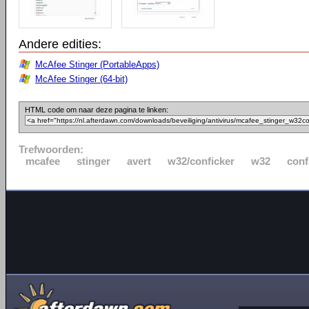
Andere edities:
McAfee Stinger (PortableApps)
McAfee Stinger (64-bit)
HTML code om naar deze pagina te linken:
Trefwoorden:
mcafee
stinger
avert
w32/conficker
w32
conf