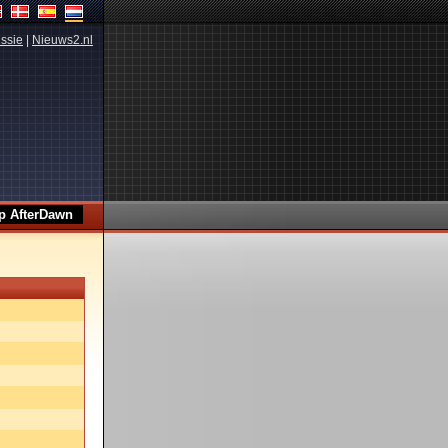
ssie
|
Nieuws2.nl