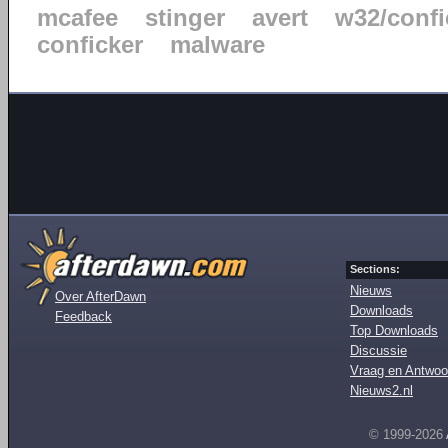
mcafee
stinger
avert
w32/confi
conficker
malware
Sections:
Nieuws
Over AfterDawn
Downloads
Feedback
Top Downloads
Discussie
Vraag en Antwoo
Nieuws2.nl
© 1999-2026