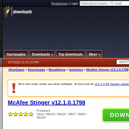
Registreren
|
Login:
Startpagina
Downloads
Top downloads
Meer
8/7/2026 11:41:10 PM
AfterDawn
>
Downloads
>
Beveiliging
>
Antivirus
>
McAfee Stinger v12.1.0.1798
Dit is een oude versie van deze software. Je kunt ook de
v12.2.0.89 (laatste stabie
McAfee Stinger v12.1.0.1798
Freeware
DOW
Vista / Win10 / Win2k / Win7 / Win8 /
WinXP