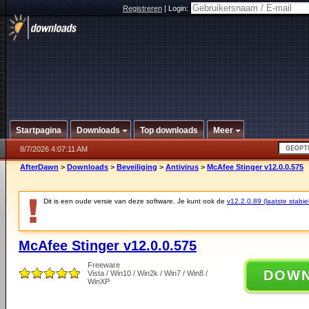
Registreren
|
Login:
Startpagina
Downloads
Top downloads
Meer
8/7/2026 4:07:11 AM
AfterDawn
>
Downloads
>
Beveiliging
>
Antivirus
>
McAfee Stinger v12.0.0.575
Dit is een oude versie van deze software. Je kunt ook de
v12.2.0.89 (laatste stabie
McAfee Stinger v12.0.0.575
Freeware
DOW
Vista / Win10 / Win2k / Win7 / Win8 /
WinXP