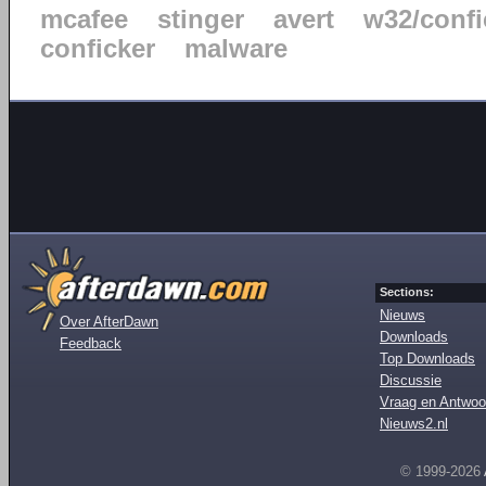
mcafee
stinger
avert
w32/confi
conficker
malware
Sections:
Nieuws
Over AfterDawn
Downloads
Feedback
Top Downloads
Discussie
Vraag en Antwoo
Nieuws2.nl
© 1999-2026