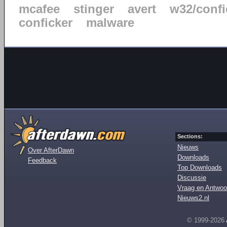
mcafee
stinger
avert
w32/confi
conficker
malware
Sections:
Nieuws
Over AfterDawn
Downloads
Feedback
Top Downloads
Discussie
Vraag en Antwoo
Nieuws2.nl
© 1999-2026