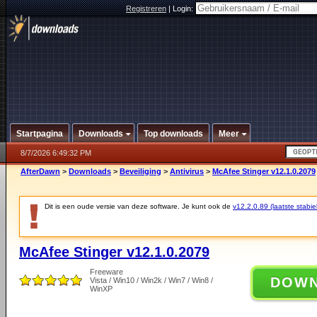
Registreren
|
Login:
Startpagina
Downloads
Top downloads
Meer
8/7/2026 6:49:32 PM
AfterDawn
>
Downloads
>
Beveiliging
>
Antivirus
>
McAfee Stinger v12.1.0.2079
Dit is een oude versie van deze software. Je kunt ook de
v12.2.0.89 (laatste stabie
McAfee Stinger v12.1.0.2079
Freeware
DOW
Vista / Win10 / Win2k / Win7 / Win8 /
WinXP