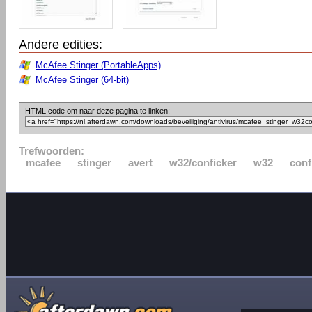
Andere edities:
McAfee Stinger (PortableApps)
McAfee Stinger (64-bit)
HTML code om naar deze pagina te linken:
Trefwoorden:
mcafee
stinger
avert
w32/conficker
w32
conf