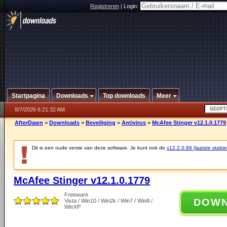
Registreren
|
Login:
Startpagina
Downloads
Top downloads
Meer
8/7/2026 6:21:32 AM
AfterDawn
>
Downloads
>
Beveiliging
>
Antivirus
>
McAfee Stinger v12.1.0.1779
Dit is een oude versie van deze software. Je kunt ook de
v12.2.0.89 (laatste stabie
McAfee Stinger v12.1.0.1779
Freeware
DOW
Vista / Win10 / Win2k / Win7 / Win8 /
WinXP