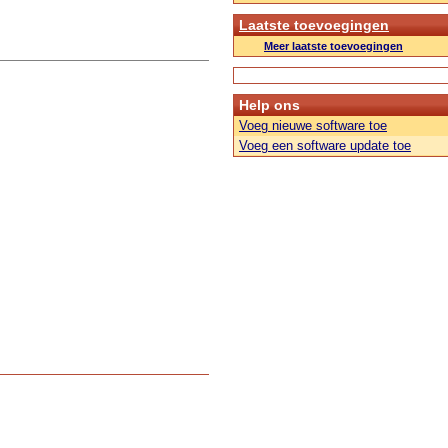
Laatste toevoegingen
Meer laatste toevoegingen
Help ons
Voeg nieuwe software toe
Voeg een software update toe