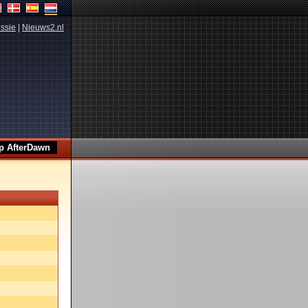
ssie
|
Nieuws2.nl