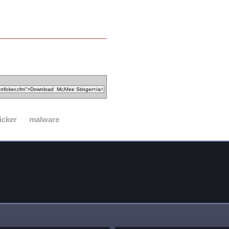
icker
malware