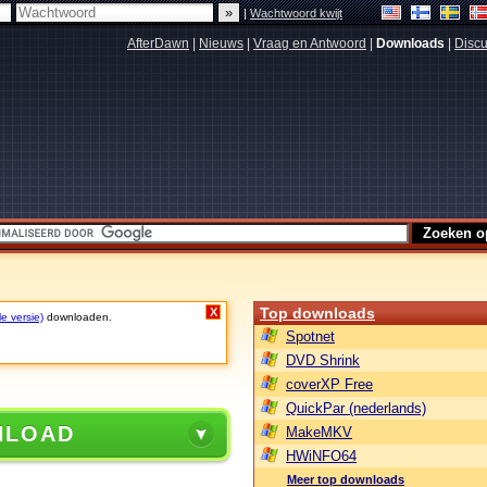
|
Wachtwoord kwijt
AfterDawn
|
Nieuws
|
Vraag en Antwoord
|
Downloads
|
Discu
Top downloads
X
le versie)
downloaden.
Spotnet
DVD Shrink
coverXP Free
QuickPar (nederlands)
NLOAD
MakeMKV
HWiNFO64
Meer top downloads