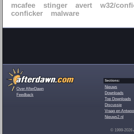
mcafee
stinger
avert
w32/confi
conficker
malware
Sections:
Nieuws
Over AfterDawn
Downloads
Feedback
Top Downloads
Discussie
Vraag en Antwoo
Nieuws2.nl
© 1999-2026