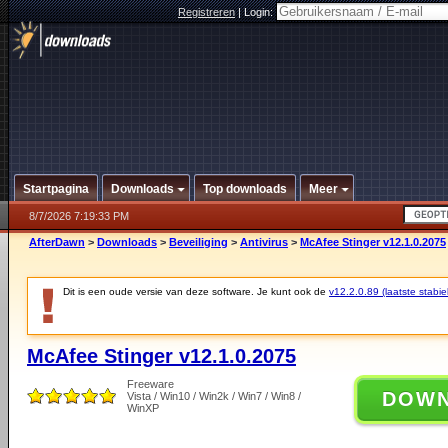
Registreren
|
Login:
Startpagina
Downloads
Top downloads
Meer
8/7/2026 7:19:33 PM
AfterDawn
>
Downloads
>
Beveiliging
>
Antivirus
>
McAfee Stinger v12.1.0.2075
Dit is een oude versie van deze software. Je kunt ook de
v12.2.0.89 (laatste stabie
McAfee Stinger v12.1.0.2075
Freeware
DOW
Vista / Win10 / Win2k / Win7 / Win8 /
WinXP