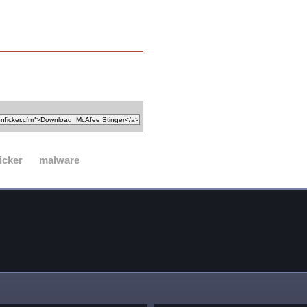
icker
malware