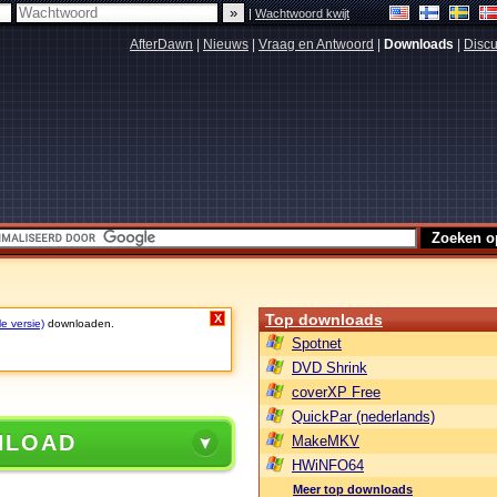
|
Wachtwoord kwijt
AfterDawn
|
Nieuws
|
Vraag en Antwoord
|
Downloads
|
Discu
Top downloads
X
le versie)
downloaden.
Spotnet
DVD Shrink
coverXP Free
QuickPar (nederlands)
NLOAD
MakeMKV
HWiNFO64
Meer top downloads