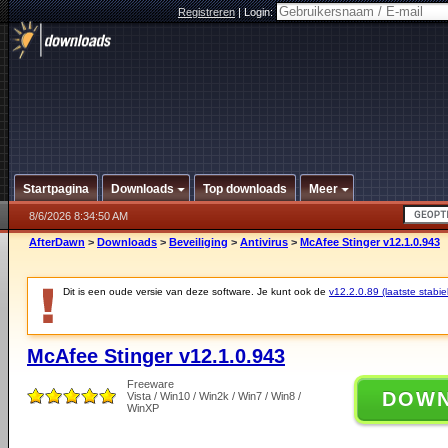
Registreren
|
Login:
Startpagina
Downloads
Top downloads
Meer
8/6/2026 8:34:50 AM
AfterDawn
>
Downloads
>
Beveiliging
>
Antivirus
>
McAfee Stinger v12.1.0.943
Dit is een oude versie van deze software. Je kunt ook de
v12.2.0.89 (laatste stabie
McAfee Stinger v12.1.0.943
Freeware
DOW
Vista / Win10 / Win2k / Win7 / Win8 /
WinXP