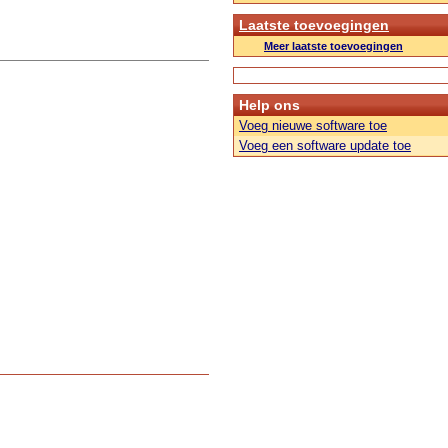
Laatste toevoegingen
Meer laatste toevoegingen
Help ons
Voeg nieuwe software toe
Voeg een software update toe