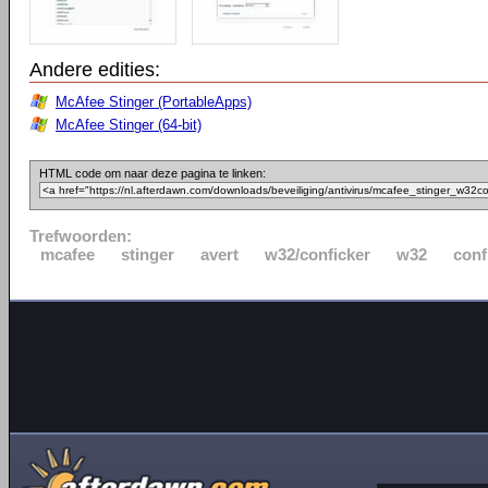
Andere edities:
McAfee Stinger (PortableApps)
McAfee Stinger (64-bit)
HTML code om naar deze pagina te linken:
Trefwoorden:
mcafee
stinger
avert
w32/conficker
w32
conf