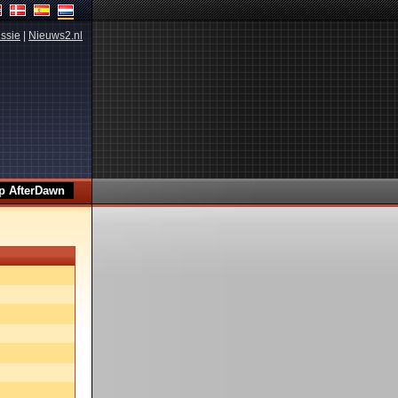
ssie
|
Nieuws2.nl