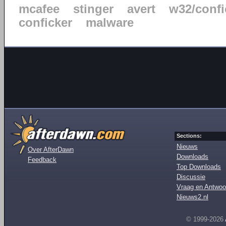
mcafee
stinger
avert
w32/confi
conficker
malware
Sections:
Nieuws
Over AfterDawn
Downloads
Feedback
Top Downloads
Discussie
Vraag en Antwoo
Nieuws2.nl
© 1999-2026