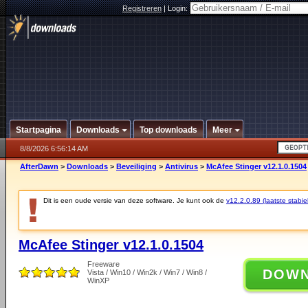
Registreren
|
Login:
Startpagina
Downloads
Top downloads
Meer
8/8/2026 6:56:14 AM
AfterDawn
>
Downloads
>
Beveiliging
>
Antivirus
>
McAfee Stinger v12.1.0.1504
Dit is een oude versie van deze software. Je kunt ook de
v12.2.0.89 (laatste stabie
McAfee Stinger v12.1.0.1504
Freeware
DOW
Vista / Win10 / Win2k / Win7 / Win8 /
WinXP