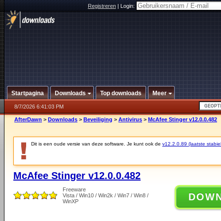
Registreren
|
Login:
Startpagina
Downloads
Top downloads
Meer
8/7/2026 6:41:03 PM
AfterDawn
>
Downloads
>
Beveiliging
>
Antivirus
>
McAfee Stinger v12.0.0.482
Dit is een oude versie van deze software. Je kunt ook de
v12.2.0.89 (laatste stabie
McAfee Stinger v12.0.0.482
Freeware
DOW
Vista / Win10 / Win2k / Win7 / Win8 /
WinXP