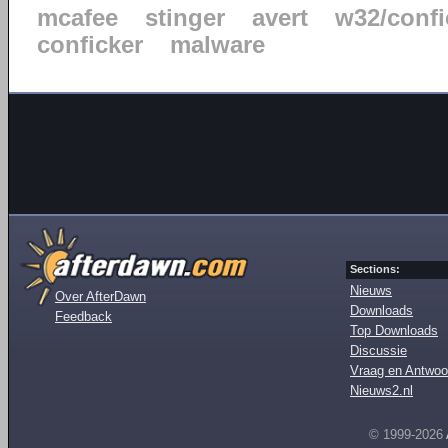
mcafee
stinger
avert
w32/confi
conficker
malware
Sections:
Nieuws
Over AfterDawn
Downloads
Feedback
Top Downloads
Discussie
Vraag en Antwoo
Nieuws2.nl
© 1999-2026