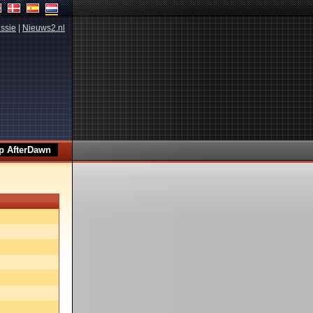
ssie
|
Nieuws2.nl