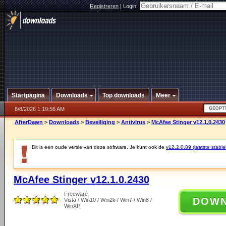
Registreren
|
Login:
Startpagina
Downloads
Top downloads
Meer
8/8/2026 1:19:56 AM
AfterDawn
>
Downloads
>
Beveiliging
>
Antivirus
>
McAfee Stinger v12.1.0.2430
Dit is een oude versie van deze software. Je kunt ook de
v12.2.0.89 (laatste stabie
McAfee Stinger v12.1.0.2430
Freeware
DOW
Vista / Win10 / Win2k / Win7 / Win8 /
WinXP