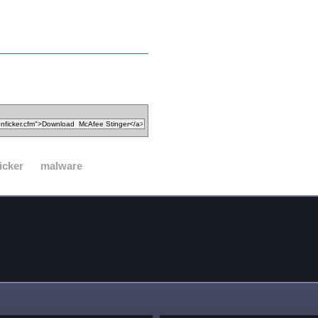
icker
malware