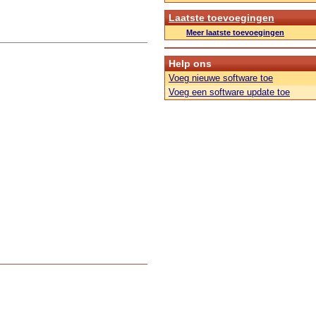
Laatste toevoegingen
Meer laatste toevoegingen
Help ons
Voeg nieuwe software toe
Voeg een software update toe