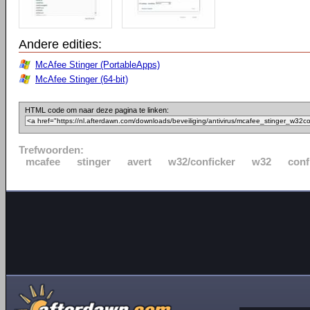
Andere edities:
McAfee Stinger (PortableApps)
McAfee Stinger (64-bit)
HTML code om naar deze pagina te linken:
Trefwoorden:
mcafee
stinger
avert
w32/conficker
w32
conf