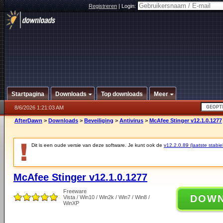
Registreren
|
Login:
Startpagina
Downloads
Top downloads
Meer
8/6/2026 1:21:03 AM
AfterDawn
>
Downloads
>
Beveiliging
>
Antivirus
>
McAfee Stinger v12.1.0.1277
Dit is een oude versie van deze software. Je kunt ook de
v12.2.0.89 (laatste stabie
McAfee Stinger v12.1.0.1277
Freeware
DOW
Vista / Win10 / Win2k / Win7 / Win8 /
WinXP