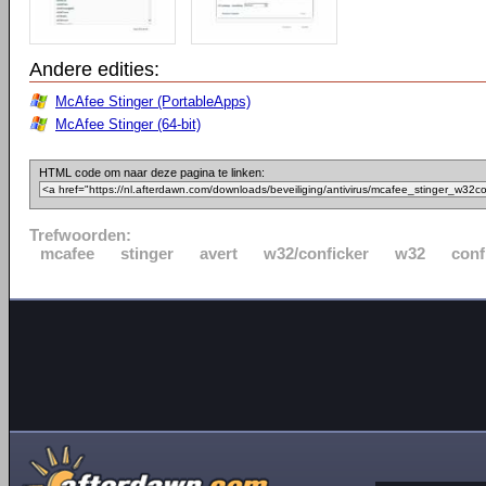
Andere edities:
McAfee Stinger (PortableApps)
McAfee Stinger (64-bit)
HTML code om naar deze pagina te linken:
Trefwoorden:
mcafee
stinger
avert
w32/conficker
w32
conf