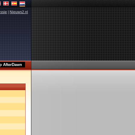
ssie
|
Nieuws2.nl