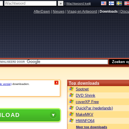
|
Wachtwoord kwijt
AfterDawn
|
Nieuws
|
Vraag en Antwoord
|
Downloads
|
Discu
Top downloads
X
le versie)
downloaden.
Spotnet
DVD Shrink
coverXP Free
QuickPar (nederlands)
NLOAD
MakeMKV
HWiNFO64
Meer top downloads