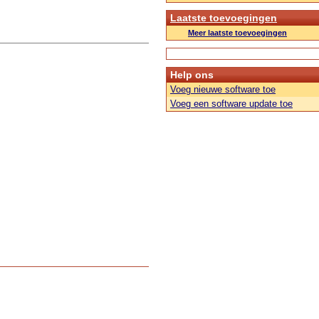
Laatste toevoegingen
Meer laatste toevoegingen
Help ons
Voeg nieuwe software toe
Voeg een software update toe