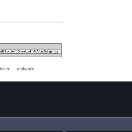
icker
malware