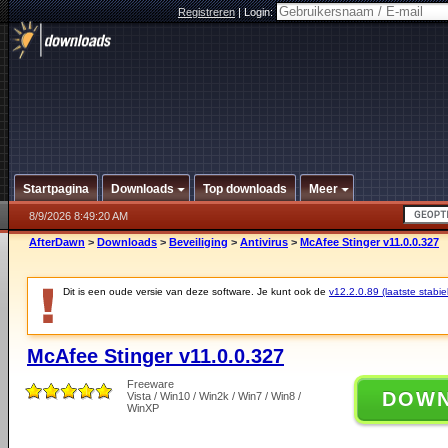
Registreren
|
Login:
Startpagina
Downloads
Top downloads
Meer
8/9/2026 8:49:20 AM
AfterDawn
>
Downloads
>
Beveiliging
>
Antivirus
>
McAfee Stinger v11.0.0.327
Dit is een oude versie van deze software. Je kunt ook de
v12.2.0.89 (laatste stabie
McAfee Stinger v11.0.0.327
Freeware
DOW
Vista / Win10 / Win2k / Win7 / Win8 /
WinXP