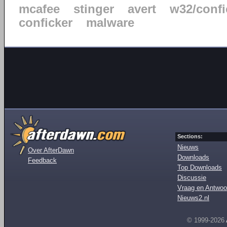
mcafee
stinger
avert
w32/confi
conficker
malware
Sections:
Nieuws
Over AfterDawn
Downloads
Feedback
Top Downloads
Discussie
Vraag en Antwoo
Nieuws2.nl
© 1999-2026