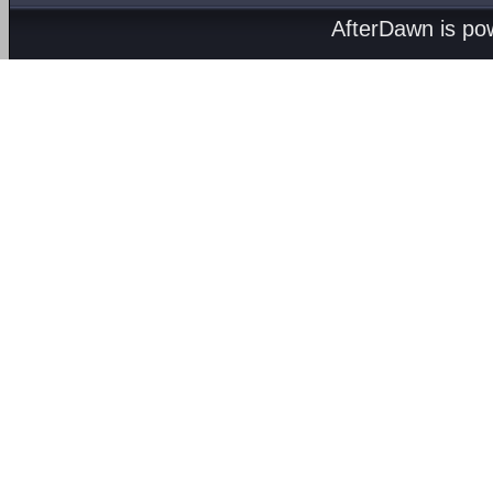
AfterDawn is p