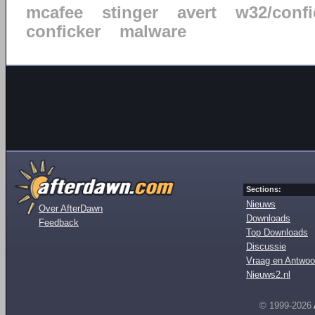
mcafee
stinger
avert
w32/confi
conficker
malware
Sections:
Nieuws
Over AfterDawn
Downloads
Feedback
Top Downloads
Discussie
Vraag en Antwoo
Nieuws2.nl
© 1999-2026