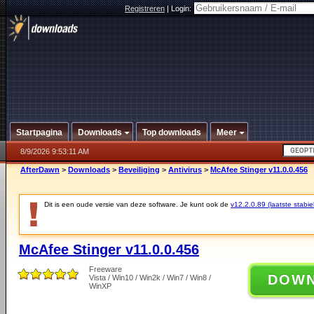
Registreren
|
Login:
Startpagina
Downloads
Top downloads
Meer
8/9/2026 9:53:11 AM
AfterDawn
>
Downloads
>
Beveiliging
>
Antivirus
>
McAfee Stinger v11.0.0.456
Dit is een oude versie van deze software. Je kunt ook de
v12.2.0.89 (laatste stabie
McAfee Stinger v11.0.0.456
Freeware
DOW
Vista / Win10 / Win2k / Win7 / Win8 /
WinXP