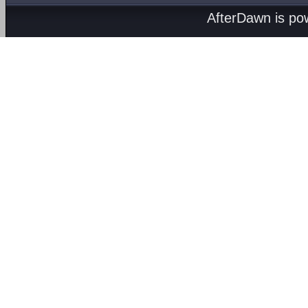
AfterDawn is p