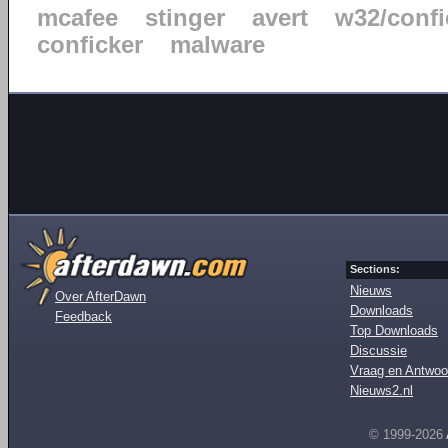
mcafee
stinger
avert
w32/confi
conficker
malware
Sections:
Nieuws
Over AfterDawn
Downloads
Feedback
Top Downloads
Discussie
Vraag en Antwoo
Nieuws2.nl
© 1999-2026