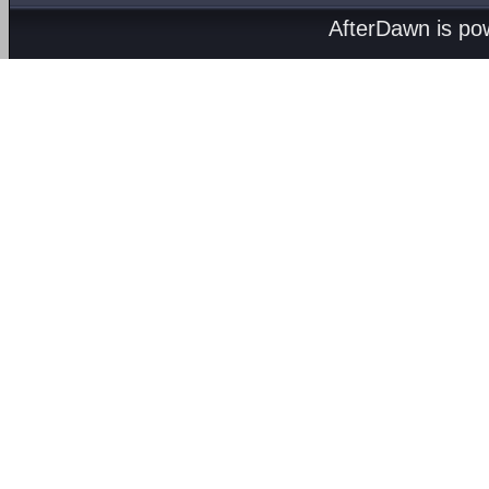
AfterDawn is p