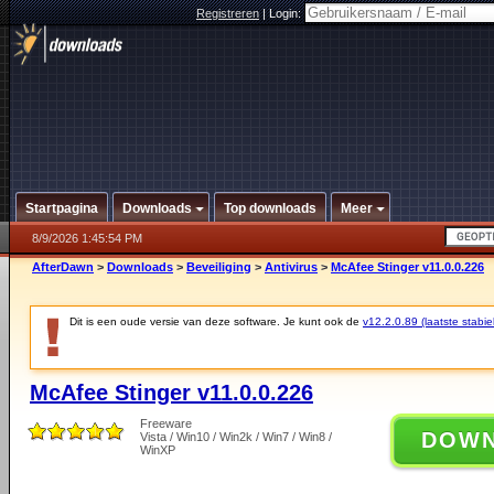
Registreren
|
Login:
Startpagina
Downloads
Top downloads
Meer
8/9/2026 1:45:54 PM
AfterDawn
>
Downloads
>
Beveiliging
>
Antivirus
>
McAfee Stinger v11.0.0.226
Dit is een oude versie van deze software. Je kunt ook de
v12.2.0.89 (laatste stabie
McAfee Stinger v11.0.0.226
Freeware
DOW
Vista / Win10 / Win2k / Win7 / Win8 /
WinXP