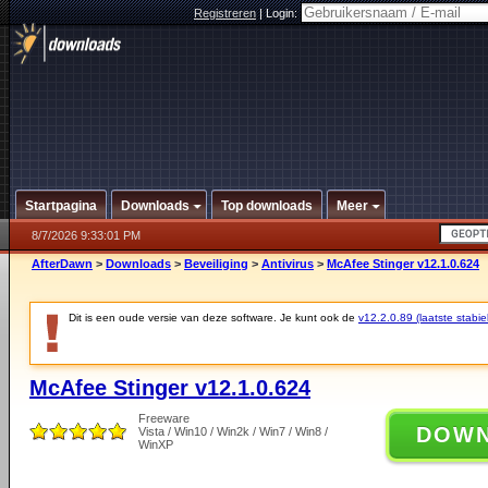
Registreren
|
Login:
Startpagina
Downloads
Top downloads
Meer
8/7/2026 9:33:01 PM
AfterDawn
>
Downloads
>
Beveiliging
>
Antivirus
>
McAfee Stinger v12.1.0.624
Dit is een oude versie van deze software. Je kunt ook de
v12.2.0.89 (laatste stabie
McAfee Stinger v12.1.0.624
Freeware
DOW
Vista / Win10 / Win2k / Win7 / Win8 /
WinXP