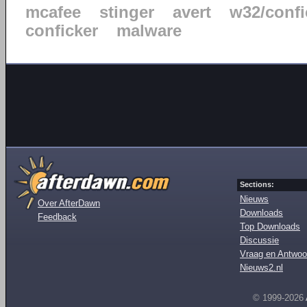
mcafee
stinger
avert
w32/confi
conficker
malware
Sections:
Nieuws
Over AfterDawn
Downloads
Feedback
Top Downloads
Discussie
Vraag en Antwoo
Nieuws2.nl
© 1999-2026