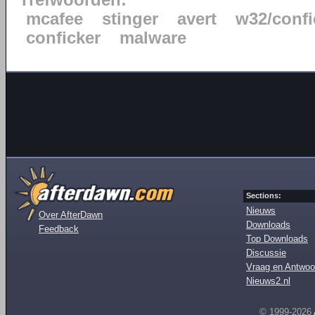
Trefwoorden:
mcafee
stinger
avert
w32/confi
conficker
malware
Sections:
Nieuws
Over AfterDawn
Downloads
Feedback
Top Downloads
Discussie
Vraag en Antwoo
Nieuws2.nl
© 1999-2026