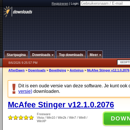
Registreren
|
Login:
Startpagina
Downloads
Top downloads
Meer
8/6/2026 9:25:57 PM
AfterDawn
>
Downloads
>
Beveiliging
>
Antivirus
>
McAfee Stinger v12.1.0.2076
Dit is een oude versie van deze software. Je kunt ook
versie)
downloaden.
McAfee Stinger v12.1.0.2076
Freeware
DOW
Vista / Win10 / Win2k / Win7 / Win8 /
WinXP