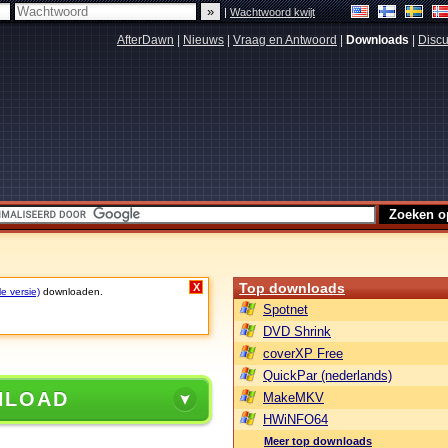
|
Wachtwoord kwijt
AfterDawn
|
Nieuws
|
Vraag en Antwoord
|
Downloads
|
Discu
Top downloads
X
le versie)
downloaden.
Spotnet
DVD Shrink
coverXP Free
QuickPar (nederlands)
NLOAD
MakeMKV
HWiNFO64
Meer top downloads