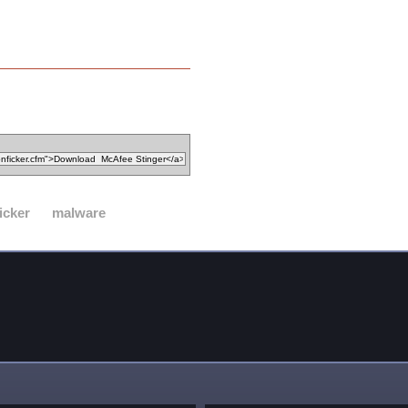
icker
malware