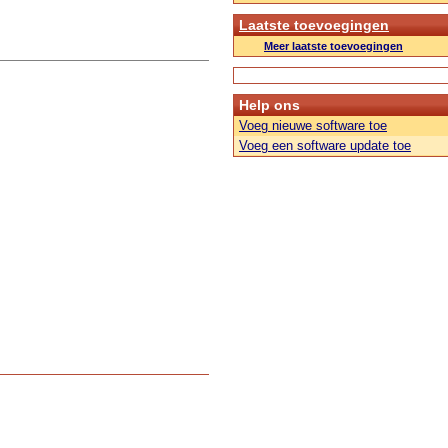
Laatste toevoegingen
Meer laatste toevoegingen
Help ons
Voeg nieuwe software toe
Voeg een software update toe