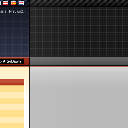
ssie
|
Nieuws2.nl