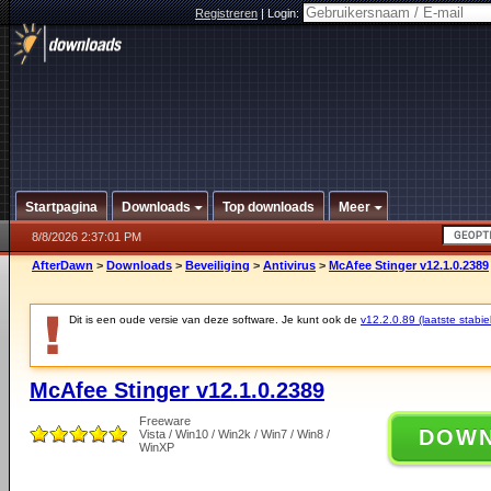
Registreren
|
Login:
Startpagina
Downloads
Top downloads
Meer
8/8/2026 2:37:01 PM
AfterDawn
>
Downloads
>
Beveiliging
>
Antivirus
>
McAfee Stinger v12.1.0.2389
Dit is een oude versie van deze software. Je kunt ook de
v12.2.0.89 (laatste stabie
McAfee Stinger v12.1.0.2389
Freeware
DOW
Vista / Win10 / Win2k / Win7 / Win8 /
WinXP