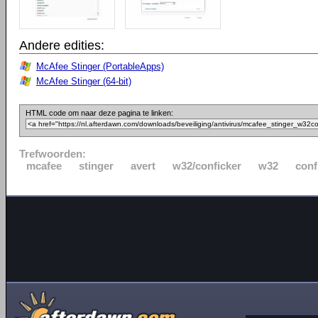
Andere edities:
McAfee Stinger (PortableApps)
McAfee Stinger (64-bit)
HTML code om naar deze pagina te linken:
Trefwoorden:
mcafee
stinger
avert
w32/conficker
w32
conf