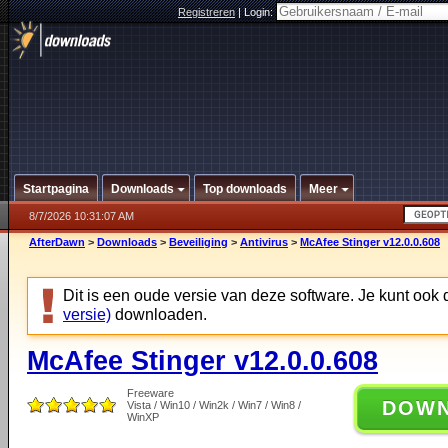
Registreren
|
Login:
Startpagina
Downloads
Top downloads
Meer
8/7/2026 10:31:07 AM
AfterDawn
>
Downloads
>
Beveiliging
>
Antivirus
>
McAfee Stinger v12.0.0.608
Dit is een oude versie van deze software. Je kunt ook
versie)
downloaden.
McAfee Stinger v12.0.0.608
Freeware
DOW
Vista / Win10 / Win2k / Win7 / Win8 /
WinXP