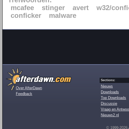
Trefwoorden:
mcafee
stinger
avert
w32/confi
conficker
malware
Sections:
Nieuws
Over AfterDawn
Downloads
Feedback
Top Downloads
Discussie
Vraag en Antwoo
Nieuws2.nl
© 1999-2026