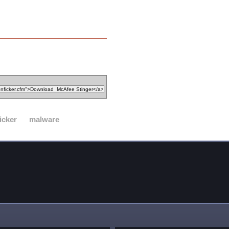
icker
malware