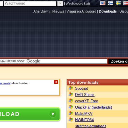
|
Wachtwoord kwijt
AfterDawn
|
Nieuws
|
Vraag en Antwoord
|
Downloads
|
Discu
Top downloads
X
le versie)
downloaden.
Spotnet
DVD Shrink
coverXP Free
QuickPar (nederlands)
NLOAD
MakeMKV
HWiNFO64
Meer top downloads