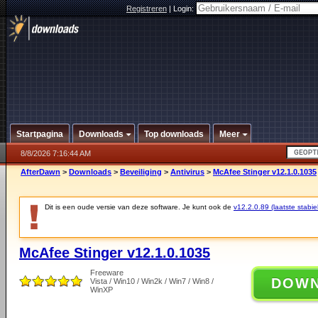
Registreren
|
Login:
Startpagina
Downloads
Top downloads
Meer
8/8/2026 7:16:44 AM
AfterDawn
>
Downloads
>
Beveiliging
>
Antivirus
>
McAfee Stinger v12.1.0.1035
Dit is een oude versie van deze software. Je kunt ook de
v12.2.0.89 (laatste stabie
McAfee Stinger v12.1.0.1035
Freeware
DOW
Vista / Win10 / Win2k / Win7 / Win8 /
WinXP