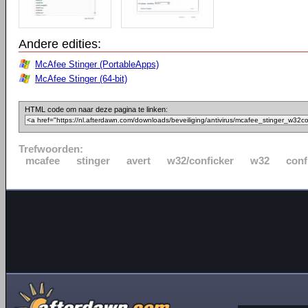
Andere edities:
McAfee Stinger (PortableApps)
McAfee Stinger (64-bit)
HTML code om naar deze pagina te linken:
Trefwoorden:
mcafee
stinger
avert
w32/conficker
w32
conf