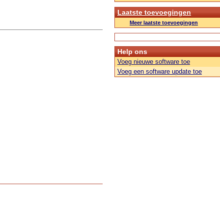
Laatste toevoegingen
Meer laatste toevoegingen
Help ons
Voeg nieuwe software toe
Voeg een software update toe