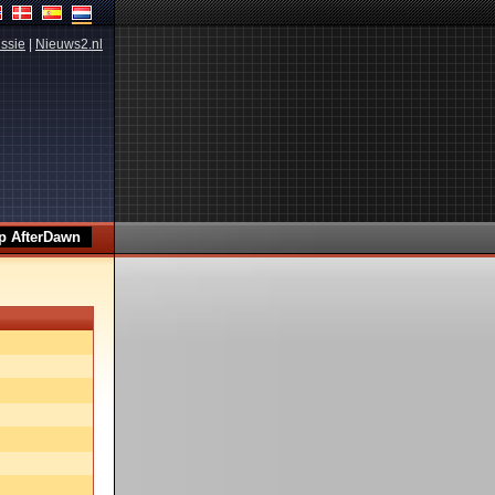
ssie
|
Nieuws2.nl