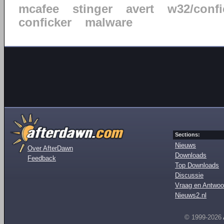
mcafee
stinger
avert
w32/confi
conficker
malware
Sections:
Nieuws
Over AfterDawn
Downloads
Feedback
Top Downloads
Discussie
Vraag en Antwoo
Nieuws2.nl
© 1999-2026