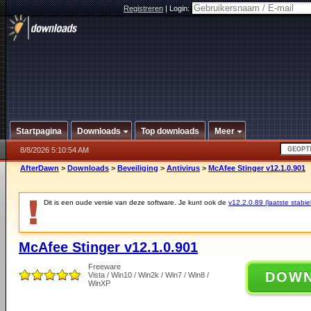
Registreren
|
Login:
Startpagina
Downloads
Top downloads
Meer
8/8/2026 5:10:54 AM
AfterDawn
>
Downloads
>
Beveiliging
>
Antivirus
>
McAfee Stinger v12.1.0.901
Dit is een oude versie van deze software. Je kunt ook de
v12.2.0.89 (laatste stabie
McAfee Stinger v12.1.0.901
Freeware
DOW
Vista / Win10 / Win2k / Win7 / Win8 /
WinXP