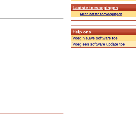
Laatste toevoegingen
Meer laatste toevoegingen
Help ons
Voeg nieuwe software toe
Voeg een software update toe