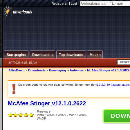
Registreren
|
Login:
Startpagina
Downloads
Top downloads
Meer
8/7/2026 6:06:15 AM
AfterDawn
>
Downloads
>
Beveiliging
>
Antivirus
>
McAfee Stinger v12.1.0.2622
Dit is een oude versie van deze software. Je kunt ook de
v12.2.0.89 (laatste stabie
McAfee Stinger v12.1.0.2622
Freeware
DOW
Vista / Win10 / Win2k / Win7 / Win8 /
WinXP