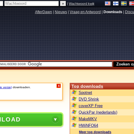
|
Wachtwoord kwijt
AfterDawn
|
Nieuws
|
Vraag en Antwoord
|
Downloads
|
Discu
Top downloads
X
le versie)
downloaden.
Spotnet
DVD Shrink
coverXP Free
QuickPar (nederlands)
NLOAD
MakeMKV
HWiNFO64
Meer top downloads