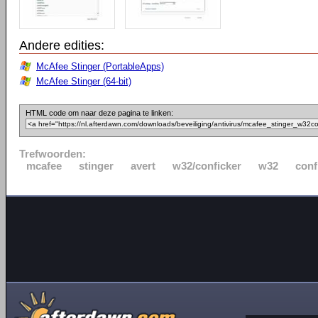
Andere edities:
McAfee Stinger (PortableApps)
McAfee Stinger (64-bit)
HTML code om naar deze pagina te linken:
Trefwoorden:
mcafee
stinger
avert
w32/conficker
w32
conf