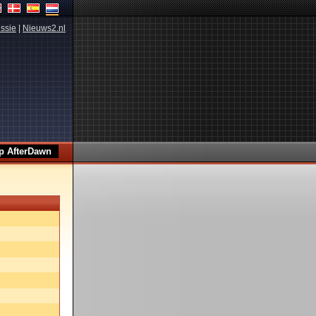
ssie
|
Nieuws2.nl