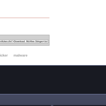
icker
malware