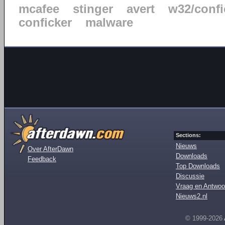
mcafee
stinger
avert
w32/confi
conficker
malware
Sections:
Nieuws
Over AfterDawn
Downloads
Feedback
Top Downloads
Discussie
Vraag en Antwoo
Nieuws2.nl
© 1999-2026