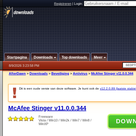
Registreren
|
Login:
Startpagina
Downloads
Top downloads
Meer
8/9/2026 3:23:58 PM
AfterDawn
>
Downloads
>
Beveiliging
>
Antivirus
>
McAfee Stinger v11.0.0.344
Dit is een oude versie van deze software. Je kunt ook de
v12.2.0.89 (laatste stabie
McAfee Stinger v11.0.0.344
Freeware
DOW
Vista / Win10 / Win2k / Win7 / Win8 /
WinXP