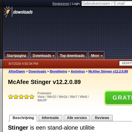
Registreren
|
Login:
Startpagina
Downloads
Top downloads
Meer
8/7/2026 4:50:34 PM
AfterDawn
>
Downloads
>
Beveiliging
>
Antivirus
>
McAfee Stinger v12.2.0.89
McAfee Stinger v12.2.0.89
Freeware
GRAT
Vista / Win10 / Win2k / Win7 / Win8 /
WinXP
Beschrijving
Informatie
Alle versies
Reviews
Stinger
is een stand-alone utilitie