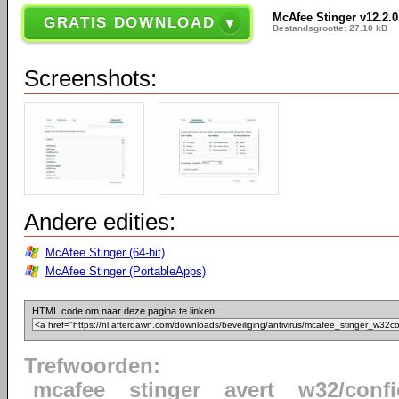
McAfee Stinger v12.2.0
GRATIS DOWNLOAD
Bestandsgrootte: 27.10 kB
Screenshots:
Andere edities:
McAfee Stinger (64-bit)
McAfee Stinger (PortableApps)
HTML code om naar deze pagina te linken:
Trefwoorden:
mcafee
stinger
avert
w32/confi