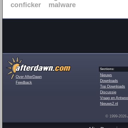
conficker
malware
Sections:
Nieuws
Over AfterDawn
Downloads
Feedback
Top Downloads
Discussie
Vraag en Antwoo
Nieuws2.nl
© 1999-2026