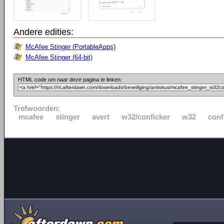
Andere edities:
McAfee Stinger (PortableApps)
McAfee Stinger (64-bit)
HTML code om naar deze pagina te linken:
Trefwoorden:
mcafee
stinger
avert
w32/conficker
w32
conf