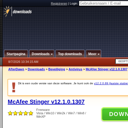
Registreren
|
Login:
Startpagina
Downloads
Top downloads
Meer
8/7/2026 10:34:15 AM
AfterDawn
>
Downloads
>
Beveiliging
>
Antivirus
>
McAfee Stinger v12.1.0.1307
Dit is een oude versie van deze software. Je kunt ook de
v12.2.0.89 (laatste stabie
McAfee Stinger v12.1.0.1307
Freeware
DOW
Vista / Win10 / Win2k / Win7 / Win8 /
WinXP