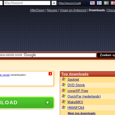
|
Wachtwoord kwijt
AfterDawn
|
Nieuws
|
Vraag en Antwoord
|
Downloads
|
Discu
Top downloads
X
le versie)
downloaden.
Spotnet
DVD Shrink
coverXP Free
QuickPar (nederlands)
NLOAD
MakeMKV
HWiNFO64
Meer top downloads