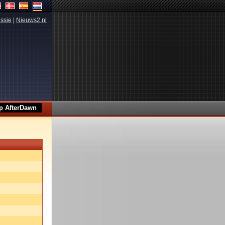
ssie
|
Nieuws2.nl