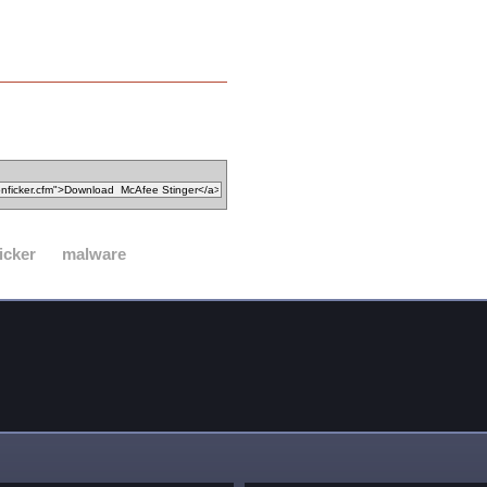
icker
malware