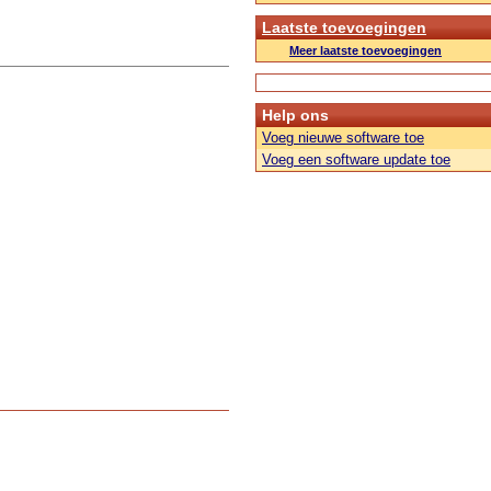
Laatste toevoegingen
Meer laatste toevoegingen
Help ons
Voeg nieuwe software toe
Voeg een software update toe