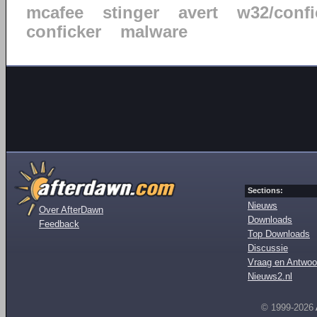
mcafee
stinger
avert
w32/confi
conficker
malware
Sections:
Nieuws
Over AfterDawn
Downloads
Feedback
Top Downloads
Discussie
Vraag en Antwoo
Nieuws2.nl
© 1999-2026