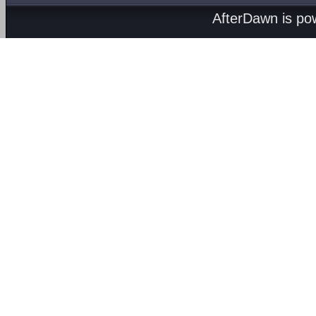
AfterDawn is p