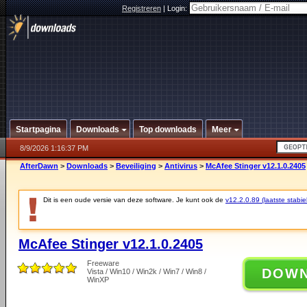
Registreren
|
Login:
Startpagina
Downloads
Top downloads
Meer
8/9/2026 1:16:37 PM
AfterDawn
>
Downloads
>
Beveiliging
>
Antivirus
>
McAfee Stinger v12.1.0.2405
Dit is een oude versie van deze software. Je kunt ook de
v12.2.0.89 (laatste stabie
McAfee Stinger v12.1.0.2405
Freeware
DOW
Vista / Win10 / Win2k / Win7 / Win8 /
WinXP