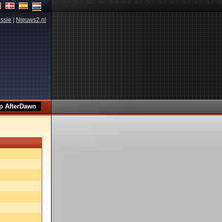
ssie
|
Nieuws2.nl