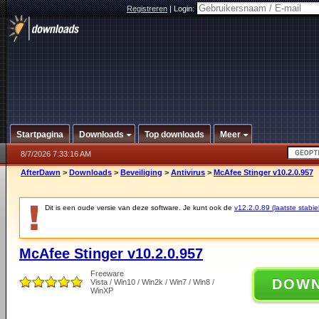
Registreren
|
Login:
Startpagina
Downloads
Top downloads
Meer
8/7/2026 7:33:16 AM
AfterDawn
>
Downloads
>
Beveiliging
>
Antivirus
>
McAfee Stinger v10.2.0.957
Dit is een oude versie van deze software. Je kunt ook de
v12.2.0.89 (laatste stabie
McAfee Stinger v10.2.0.957
Freeware
DOW
Vista / Win10 / Win2k / Win7 / Win8 /
WinXP