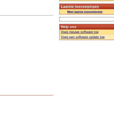
Laatste toevoegingen
Meer laatste toevoegingen
Help ons
Voeg nieuwe software toe
Voeg een software update toe