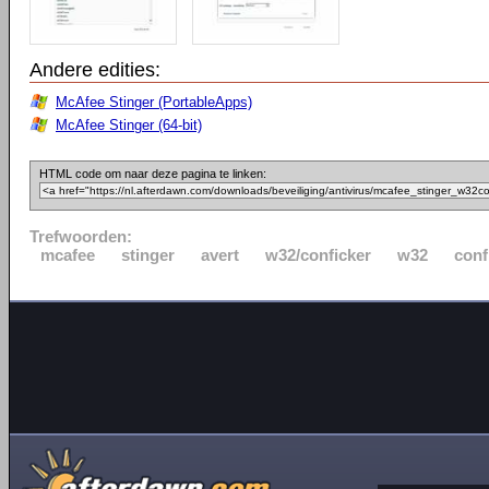
Andere edities:
McAfee Stinger (PortableApps)
McAfee Stinger (64-bit)
HTML code om naar deze pagina te linken:
Trefwoorden:
mcafee
stinger
avert
w32/conficker
w32
conf