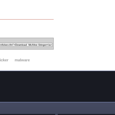
icker
malware