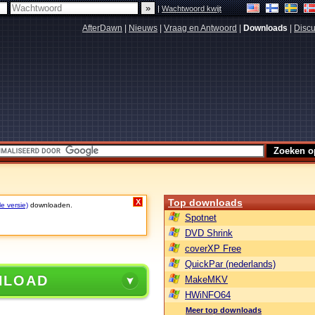
|
Wachtwoord kwijt
AfterDawn
|
Nieuws
|
Vraag en Antwoord
|
Downloads
|
Discu
Top downloads
X
le versie)
downloaden.
Spotnet
DVD Shrink
coverXP Free
QuickPar (nederlands)
NLOAD
MakeMKV
HWiNFO64
Meer top downloads